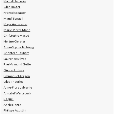
Michel Herreria
Glen Baxter
François Matton
Magdi Senadji
Maya Andersson
Marie-Pierre Mano
Christophe Massé
Hélène Gerster
Anne-Sophie Tschiegg
Christelle Faubert
Laurence Skivée
Paul-Armand Gette
Günter Ludwig
Emmanuel Aragon
Olga Theuriet
Anne-Flore Labrunie
Annabel Werbrouck
Raquel
Adèle Nègre
Philippe Agostini