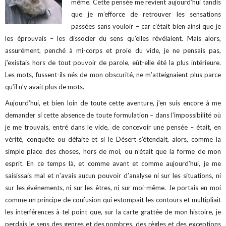
même. Cette pensée me revient aujourd’hui tandis
que je m’efforce de retrouver les sensations
passées sans vouloir – car c’était bien ainsi que je
les éprouvais – les dissocier du sens qu’elles révélaient. Mais alors,
assurément, penché à mi-corps et proie du vide, je ne pensais pas,
j’existais hors de tout pouvoir de parole, eût-elle été la plus intérieure.
Les mots, fussent-ils nés de mon obscurité, ne m’atteignaient plus parce
qu’il n’y avait plus de mots.
Aujourd’hui, et bien loin de toute cette aventure, j’en suis encore à me
demander si cette absence de toute formulation – dans l’impossibilité où
je me trouvais, entré dans le vide, de concevoir une pensée – était, en
vérité, conquête ou défaite et si le Désert s’étendait, alors, comme la
simple place des choses, hors de moi, ou n’était que la forme de mon
esprit. En ce temps là, et comme avant et comme aujourd’hui, je me
saisissais mal et n’avais aucun pouvoir d’analyse ni sur les situations, ni
sur les événements, ni sur les êtres, ni sur moi-même. Je portais en moi
comme un principe de confusion qui estompait les contours et multipliait
les interférences à tel point que, sur la carte grattée de mon histoire, je
perdais le sens des genres et des nombres, des règles et des exceptions