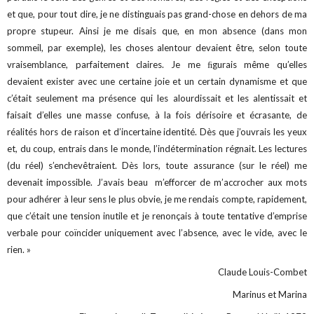
et que, pour tout dire, je ne distinguais pas grand-chose en dehors de ma
propre stupeur. Ainsi je me disais que, en mon absence (dans mon
sommeil, par exemple), les choses alentour devaient être, selon toute
vraisemblance, parfaitement claires. Je me ﬁgurais même qu’elles
devaient exister avec une certaine joie et un certain dynamisme et que
c’était seulement ma présence qui les alourdissait et les alentissait et
faisait d’elles une masse confuse, à la fois dérisoire et écrasante, de
réalités hors de raison et d’incertaine identité. Dès que j’ouvrais les yeux
et, du coup, entrais dans le monde, l’indétermination régnait. Les lectures
(du réel) s’enchevêtraient. Dès lors, toute assurance (sur le réel) me
devenait impossible. J’avais beau m’efforcer de m’accrocher aux mots
pour adhérer à leur sens le plus obvie, je me rendais compte, rapidement,
que c’était une tension inutile et je renonçais à toute tentative d’emprise
verbale pour coïncider uniquement avec l’absence, avec le vide, avec le
rien. »
Claude Louis-Combet
Marinus et Marina