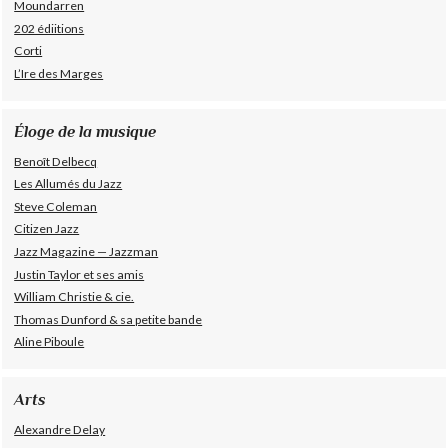
Moundarren
202 édiitions
Corti
L’Ire des Marges
Éloge de la musique
Benoît Delbecq
Les Allumés du Jazz
Steve Coleman
Citizen Jazz
Jazz Magazine — Jazzman
Justin Taylor et ses amis
William Christie & cie.
Thomas Dunford & sa petite bande
Aline Piboule
Arts
Alexandre Delay