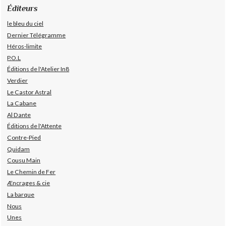
Éditeurs
le bleu du ciel
Dernier Télégramme
Héros-limite
P.O.L
Éditions de l'Atelier In8
Verdier
Le Castor Astral
La Cabane
Al Dante
Éditions de l'Attente
Contre-Pied
Quidam
Cousu Main
Le Chemin de Fer
Æncrages & cie
La barque
Nous
Unes