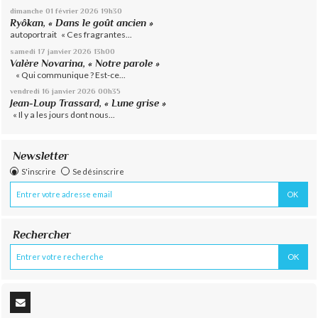
dimanche 01
février 2026
19h30
Ryôkan, « Dans le goût ancien »
autoportrait « Ces fragrantes...
samedi 17
janvier 2026
13h00
Valère Novarina, « Notre parole »
« Qui communique ? Est-ce...
vendredi 16
janvier 2026
00h35
Jean-Loup Trassard, « Lune grise »
« Il y a les jours dont nous...
Newsletter
S'inscrire
Se désinscrire
Rechercher