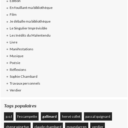
Édition
En fouillant ma bibliothèque
Film
Je déballe ma bibliothèque
Le Singulier Imprévisible
Les Inédits du Malentendu
Livre
Manifestations
Musique
Poésie
Réflexions
Sophie Chambard
Travaux personnels
Verdier
Tags populaires
p.o.l
l'escampette
gallimard
hervé collet
pascal quignard
cheng wing fun
claude chambard
moundarren
verdier