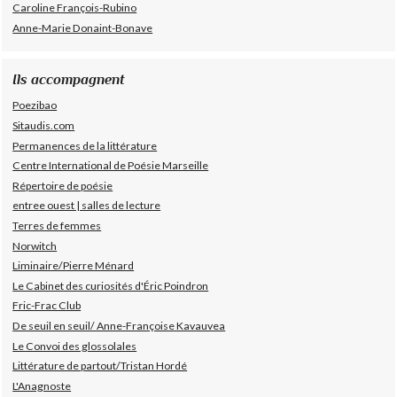
Caroline François-Rubino
Anne-Marie Donaint-Bonave
Ils accompagnent
Poezibao
Sitaudis.com
Permanences de la littérature
Centre International de Poésie Marseille
Répertoire de poésie
entree ouest | salles de lecture
Terres de femmes
Norwitch
Liminaire/Pierre Ménard
Le Cabinet des curiosités d'Éric Poindron
Fric-Frac Club
De seuil en seuil/ Anne-Françoise Kavauvea
Le Convoi des glossolales
Littérature de partout/Tristan Hordé
L'Anagnoste