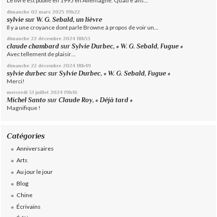
Le livre est publié en 1995 en Allemagne. Quatre ans...
dimanche 02
mars 2025
19h22
sylvie
sur
W. G. Sebald, un lièvre
Il y a une croyance dont parle Browne à propos de voir un...
dimanche 22
décembre 2024
18h53
claude chambard
sur
Sylvie Durbec, « W. G. Sebald, Fugue »
Avec tellement de plaisir…
dimanche 22
décembre 2024
18h49
sylvie durbec
sur
Sylvie Durbec, « W. G. Sebald, Fugue »
Merci!
mercredi 31
juillet 2024
19h16
Michel Santo
sur
Claude Roy, « Déjà tard »
Magnifique !
Catégories
Anniversaires
Arts
Au jour le jour
Blog
Chine
Écrivains