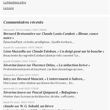
La Machine à lire
Le Livre
Commentaires récents
dimanche 30
novembre 2025
21h00
Bernard Bretonnière
sur
Claude Louis-Combet, « Blesse, ronce
noire »
Époustouflant, ce texte, prodigieux,. Quelle écriture,...
mardi 16
septembre 2025
19h20
Léon Mazzella
sur
Claude Esteban, « Un doigt posé sur la bouche »
Beau texte du regretté Esteban (dont je relis souvent "Le...
mardi 01
juillet 2025
17h04
Séverine Jouve
sur
Florence Delay, « La séduction brève »
Profondément juste et touchant, car bien davantage qu'une...
dimanche 22
juin 2025
22h35
latry
sur
Bernard Manciet, « L’enterrement à Sabres,...
Merci pour cette citation qui donne des frissons... En...
mercredi 23
avril 2025
17h38
Séverine Jouve
sur
Pascal Quignard, « Refugium »
Monter dans la mansarde blanche, étroite, suffisante...
lundi 03
mars 2025
15h52
claude
sur
W. G. Sebald, un lièvre