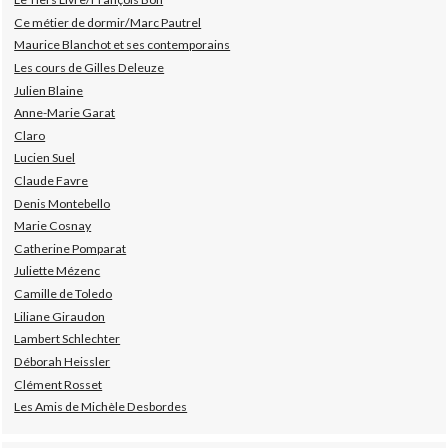
Ce métier de dormir/Marc Pautrel
Maurice Blanchot et ses contemporains
Les cours de Gilles Deleuze
Julien Blaine
Anne-Marie Garat
Claro
Lucien Suel
Claude Favre
Denis Montebello
Marie Cosnay
Catherine Pomparat
Juliette Mézenc
Camille de Toledo
Liliane Giraudon
Lambert Schlechter
Déborah Heissler
Clément Rosset
Les Amis de Michèle Desbordes