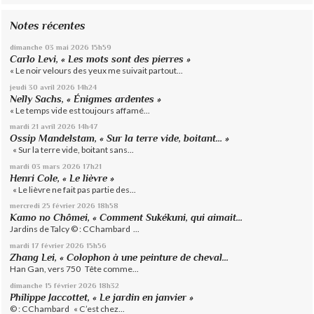
Notes récentes
dimanche 03
mai 2026
15h59
Carlo Levi, « Les mots sont des pierres »
« Le noir velours des yeux me suivait partout...
jeudi 30
avril 2026
14h24
Nelly Sachs, « Énigmes ardentes »
« Le temps vide est toujours affamé...
mardi 21
avril 2026
14h47
Ossip Mandelstam, « Sur la terre vide, boitant… »
« Sur la terre vide, boitant sans...
mardi 03
mars 2026
17h21
Henri Cole, « Le lièvre »
« Le lièvre ne fait pas partie des...
mercredi 25
février 2026
18h58
Kamo no Chômei, « Comment Sukékuni, qui aimait...
Jardins de Talcy © : CChambard ...
mardi 17
février 2026
15h56
Zhang Lei, « Colophon à une peinture de cheval...
Han Gan, vers 750 Tête comme...
dimanche 15
février 2026
18h32
Philippe Jaccottet, « Le jardin en janvier »
© : CChambard « C’est chez...