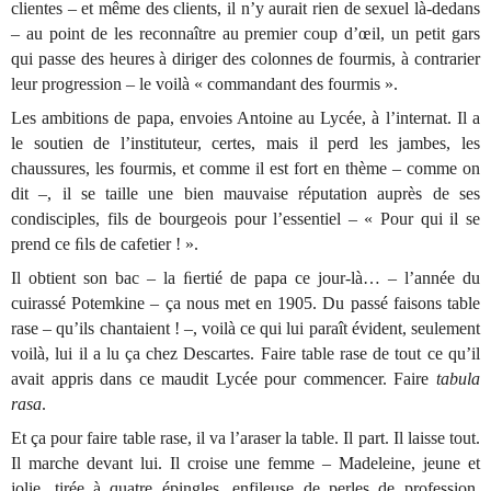
clientes – et même des clients, il n’y aurait rien de sexuel là-dedans
– au point de les reconnaître au premier coup d’œil, un petit gars
qui passe des heures à diriger des colonnes de fourmis, à contrarier
leur progression – le voilà « commandant des fourmis ».
Les ambitions de papa, envoies Antoine au Lycée, à l’internat. Il a
le soutien de l’instituteur, certes, mais il perd les jambes, les
chaussures, les fourmis, et comme il est fort en thème – comme on
dit –, il se taille une bien mauvaise réputation auprès de ses
condisciples, fils de bourgeois pour l’essentiel – « Pour qui il se
prend ce ﬁls de cafetier ! ».
Il obtient son bac – la ﬁertié de papa ce jour-là… – l’année du
cuirassé Potemkine – ça nous met en 1905. Du passé faisons table
rase – qu’ils chantaient ! –, voilà ce qui lui paraît évident, seulement
voilà, lui il a lu ça chez Descartes. Faire table rase de tout ce qu’il
avait appris dans ce maudit Lycée pour commencer. Faire
tabula
rasa
.
Et ça pour faire table rase, il va l’araser la table. Il part. Il laisse tout.
Il marche devant lui. Il croise une femme – Madeleine, jeune et
jolie, tirée à quatre épingles, enfileuse de perles de profession,