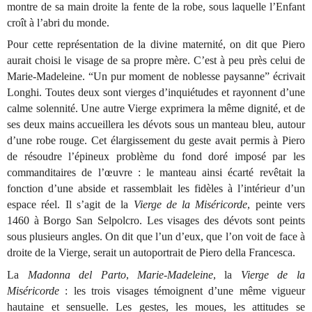
montre de sa main droite la fente de la robe, sous laquelle l’Enfant
croît à l’abri du monde.
Pour cette représentation de la divine maternité, on dit que Piero
aurait choisi le visage de sa propre mère. C’est à peu près celui de
Marie-Madeleine. “Un pur moment de noblesse paysanne” écrivait
Longhi. Toutes deux sont vierges d’inquiétudes et rayonnent d’une
calme solennité. Une autre Vierge exprimera la même dignité, et de
ses deux mains accueillera les dévots sous un manteau bleu, autour
d’une robe rouge. Cet élargissement du geste avait permis à Piero
de résoudre l’épineux problème du fond doré imposé par les
commanditaires de l’œuvre : le manteau ainsi écarté revêtait la
fonction d’une abside et rassemblait les fidèles à l’intérieur d’un
espace réel. Il s’agit de la
Vierge de la Miséricorde
, peinte vers
1460 à Borgo San Selpolcro. Les visages des dévots sont peints
sous plusieurs angles. On dit que l’un d’eux, que l’on voit de face à
droite de la Vierge, serait un autoportrait de Piero della Francesca.
La
Madonna del Parto
,
Marie-Madeleine
, la
Vierge de la
Miséricorde
: les trois visages témoignent d’une même vigueur
hautaine et sensuelle. Les gestes, les moues, les attitudes se