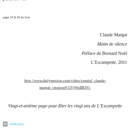
pages 34 & 84 du livre
Claude Margat
Matin de silence
Préface de Bernard Noël
L’Escampette, 2011
http://www.dailymotion.com/video/xgmiql_claude-
margat_creation#.UYjWnIIRJVc
Vingt-et-unième page pour fêter les vingt ans de L’Escampette
IMPRIMER