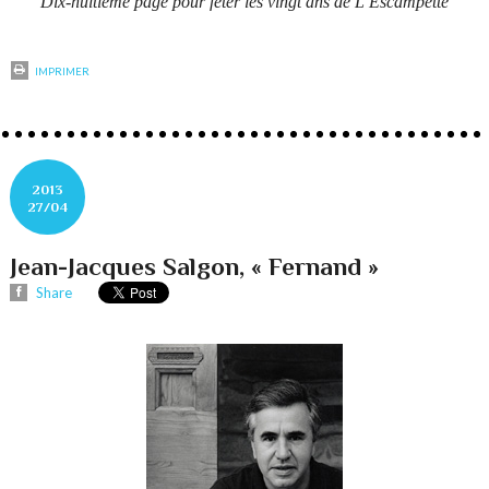
Dix-huitième page pour fêter les vingt ans de L’Escampette
IMPRIMER
2013
27/04
Jean-Jacques Salgon, « Fernand »
Share