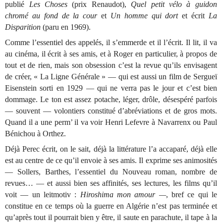
publié
Les Choses
(prix Renaudot),
Quel petit vélo à guidon
chromé au fond de la cour
et
Un homme qui dort
et écrit
La
Disparition
(paru en 1969).
Comme l’essentiel des appelés, il s’emmerde et il l’écrit. Il lit, il va
au cinéma, il écrit à ses amis, et à Roger en particulier, à propos de
tout et de rien, mais son obsession c’est la revue qu’ils envisagent
de créer, « La Ligne Générale » — qui est aussi un film de Sergueï
Eisenstein sorti en 1929 — qui ne verra pas le jour et c’est bien
dommage. Le ton est assez potache, léger, drôle, désespéré parfois
— souvent — volontiers constitué d’abréviations et de gros mots.
Quand il a une perm’ il va voir Henri Lefevre à Navarrenx ou Paul
Bénichou à Orthez.
Déjà Perec écrit, on le sait, déjà la littérature l’a accaparé, déjà elle
est au centre de ce qu’il envoie à ses amis. Il exprime ses animosités
— Sollers, Barthes, l’essentiel du Nouveau roman, nombre de
revues… — et aussi bien ses affinités, ses lectures, les films qu’il
voit — un leitmotiv :
Hiroshima mon amour —
, bref ce qui le
constitue en ce temps où la guerre en Algérie n’est pas terminée et
qu’après tout il pourrait bien y être, il saute en parachute, il tape à la