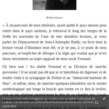
© Alain Kaiser
« À mi-parcours de mon itinéraire, ayant quitté le pays messin pour
entrer dans le pays saulnois, je retrouvai le long des berges de la
Seille les souvenirs de l’une de mes dernières lectures, je veux
parler du
Dépaysement
de Jean-Christophe Bailly, un livre dont la
lecture venait d’illuminer mon été, et je ne pus, à ce point de mon
parcours, m’empêcher de déroger à la règle qui voulait que je m’en
tinsse strictement au trajet supposé de mon oncle Fernand.
Eh bien non ! Au diable Fernand et sa Division de marche
provisoire ! Il ne serait pas dit que je m’interdirais de digresser et de
rendre visite à la synagogue de Delme et au “minuscule hameau de
Han”, ni même, tiens, de marcher quelques kilomètres sur le sentier
ornithologique qui longe la boucle que forme en ce lieu la rivière,
tout en me répétant mentalement le titre de ce chapitre que j’avais
En poursuivant votre navigation sur ce site, vous acceptez l'utilisation de
particulièrement aimé : “Qu’elle est petite la Seille !”.
cookies. Ces derniers assurent le bon fonctionnement de nos services.
En
savoir plus
.
À Pettencourt je retrouvai ma division de marche ; je rentrais dans