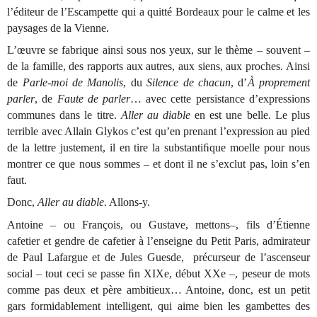
l’éditeur de l’Escampette qui a quitté Bordeaux pour le calme et les
paysages de la Vienne.
L’œuvre se fabrique ainsi sous nos yeux, sur le thème – souvent –
de la famille, des rapports aux autres, aux siens, aux proches. Ainsi
de
Parle-moi de Manolis
, du
Silence de chacun
, d’
À proprement
parler
, de
Faute de parler
… avec cette persistance d’expressions
communes dans le titre.
Aller au diable
en est une belle. Le plus
terrible avec Allain Glykos c’est qu’en prenant l’expression au pied
de la lettre justement, il en tire la substantiﬁque moelle pour nous
montrer ce que nous sommes – et dont il ne s’exclut pas, loin s’en
faut.
Donc,
Aller au diable
. Allons-y.
Antoine – ou François, ou Gustave, mettons–, fils d’Étienne
cafetier et gendre de cafetier à l’enseigne du Petit Paris, admirateur
de Paul Lafargue et de Jules Guesde, précurseur de l’ascenseur
social – tout ceci se passe ﬁn XIXe, début XXe –, peseur de mots
comme pas deux et père ambitieux… Antoine, donc, est un petit
gars formidablement intelligent, qui aime bien les gambettes des